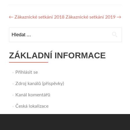
Navigace
←
Zákaznické setkání 2018
Zákaznické setkání 2019
→
pro
Vyhledávání
příspěvek
ZÁKLADNÍ INFORMACE
Přihlásit se
Zdroj kanálů (příspěvky)
Kanál komentářů
Česká lokalizace